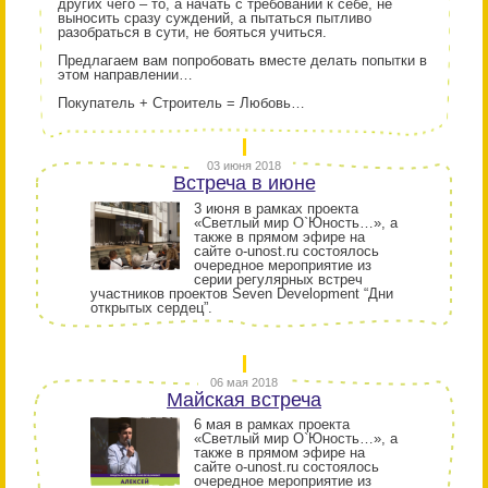
других чего – то, а начать с требований к себе, не
выносить сразу суждений, а пытаться пытливо
разобраться в сути, не бояться учиться.
Предлагаем вам попробовать вместе делать попытки в
этом направлении…
Покупатель + Строитель = Любовь…
03 июня 2018
Встреча в июне
3 июня в рамках проекта
«Светлый мир О`Юность…», а
также в прямом эфире на
сайте o-unost.ru состоялось
очередное мероприятие из
серии регулярных встреч
участников проектов Seven Development “Дни
открытых сердец”.
06 мая 2018
Майская встреча
6 мая в рамках проекта
«Светлый мир О`Юность…», а
также в прямом эфире на
сайте o-unost.ru состоялось
очередное мероприятие из