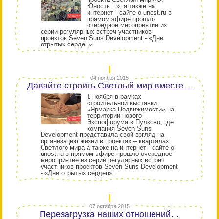
Юность…», а также на
интернет - сайте o-unost.ru в
прямом эфире прошло
очередное мероприятие из
серии регулярных встреч участников
проектов Seven Suns Development - «Дни
отрытых сердец».
04 ноября 2015
Давайте строить Светлый мир вместе…
1 ноября в рамках
строительной выставки
«Ярмарка Недвижимости» на
территории нового
Экспофорума в Пулково, где
компания Seven Suns
Development представила свой взгляд на
организацию жизни в проектах – кварталах
Светлого мира а также на интернет - сайте o-
unost.ru в прямом эфире прошло очередное
мероприятие из серии регулярных встреч
участников проектов Seven Suns Development
- «Дни отрытых сердец».
07 октября 2015
Перезагрузка наших отношений…