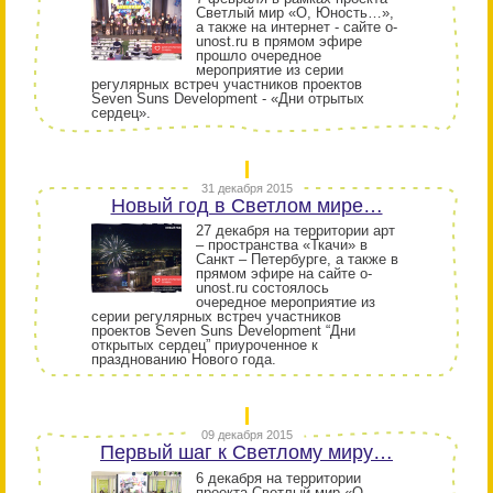
Светлый мир «О, Юность…»,
а также на интернет - сайте o-
unost.ru в прямом эфире
прошло очередное
мероприятие из серии
регулярных встреч участников проектов
Seven Suns Development - «Дни отрытых
сердец».
31 декабря 2015
Новый год в Светлом мире…
27 декабря на территории арт
– пространства «Ткачи» в
Санкт – Петербурге, а также в
прямом эфире на сайте o-
unost.ru состоялось
очередное мероприятие из
серии регулярных встреч участников
проектов Seven Suns Development “Дни
открытых сердец” приуроченное к
празднованию Нового года.
09 декабря 2015
Первый шаг к Светлому миру…
6 декабря на территории
проекта Светлый мир «О,