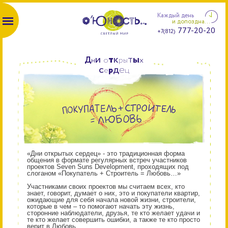
Каждый день
и допоздна...
777-20-20
+7(812)
и
т
к
т
ы
Д
н
о
р
ы
х
с
д
е
е
р
ц
«Дни открытых сердец» - это традиционная форма
общения в формате регулярных встреч участников
проектов Seven Suns Development, проходящих под
слоганом «Покупатель + Строитель = Любовь…»
Участниками своих проектов мы считаем всех, кто
знает, говорит, думает о них, это и покупатели квартир,
ожидающие для себя начала новой жизни, строители,
которые в чем – то помогают начать эту жизнь,
сторонние наблюдатели, друзья, те кто желает удачи и
те кто желает совершить ошибки, а также те кто просто
верит в Любовь…