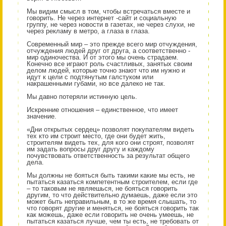
Мы видим смысл в том, чтобы встречаться вместе и
говорить. Не через интернет -сайт и социальную
группу, не через новости в газетах, не через слухи, не
через рекламу в метро, а глаза в глаза.
Современный мир – это прежде всего мир отчуждения,
отчуждения людей друг от друга, а соответственно -
мир одиночества. И от этого мы очень страдаем.
Конечно все играют роль счастливых, занятых своим
делом людей, которые точно знают что им нужно и
идут к цели с подтянутым галстуком или
накрашенными губами, но все далеко не так.
Мы давно потеряли истинную цель.
Искренние отношения – единственное, что имеет
значение.
«Дни открытых сердец» позволят покупателям видеть
тех кто им строит место, где они будет жить,
строителям видеть тех, для кого они строят, позволят
им задать вопросы друг другу и каждому
почувствовать ответственность за результат общего
дела.
Мы должны не бояться быть такими какие мы есть, не
пытаться казаться компетентным строителем, если где
– то таковым не являешься, не бояться говорить
другим, то что действительно думаешь, даже если это
может быть неправильным, в то же время слышать, то
что говорят другие и меняться, не бояться говорить так
как можешь, даже если говорить не очень умеешь, не
пытаться казаться лучше, чем ты есть, не требовать от