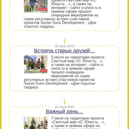
проекта Светлый мир «О,
Юность…», а также на
интернет - сайте o-unost.ru в
прямом эфире прошло
очередное мероприятие из
серии регулярных встреч участников
проектов Seven Suns Development - «Дни
отрытых сердец».
08 июля 2015
Встреча старых друзей…
5 июля на территории проекта
Светлый мир «О, Юность…»,
а также на интернет - сайте o-
unost.ru в прямом эфире
прошло очередное
мероприятие из серии
регулярных встреч участников проектов
Seven Suns Development - «Дни отрытых
сердец».
10 июня 2015
Важный день…
7 июня на территории проекта
«Светлый мир «О, Юность…»,
а также в прямом эфире на