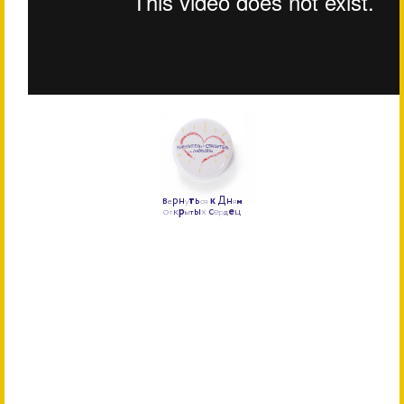
р
н
т
ь
к
Д
н
В
е
у
с
я
я
м
о
к
р
ы
х
с
е
е
ц
т
ы
т
р
д