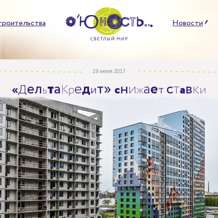
троительства
Новости
19 июня 2017
е
л
т
а
е
д
т
»
н
и
а
е
с
т
в
к
«
Д
ь
К
р
и
с
ж
т
а
и