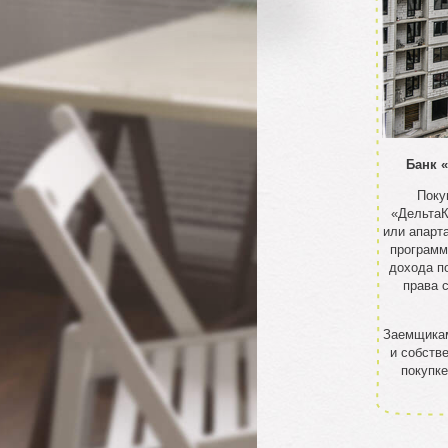
Банк 
Поку
«ДельтаК
или апарт
программ
дохода по
права 
Заемщикам
и собств
покупке