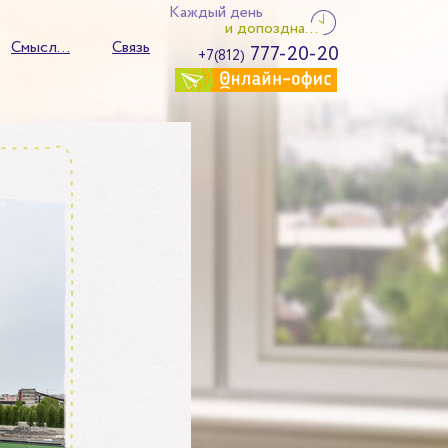
Каждый день
и допоздна...
Смысл...
Связь
777-20-20
+7(812)