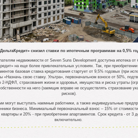
«ДельтаКредит» снизил ставки по ипотечным программам на 0,5% го
пателям недвижимости от Seven Suns Development доступна ипотека от 
редит» на еще более привлекательных условиях. Так, при приобретении
аментов базовая ставка кредитования стартует от 9,5% годовых (при исп
ы «Назначь свою ставку. Ультра», первоначальном взносе от 50%, подт
 2-НДФЛ, страхования жизни и здоровья, имущества и риска утраты (ог
собственности на него (заемщик вправе не осуществлять страхование ук
рисков).
и могут выступать наемные работники, а также индивидуальные предп
енники бизнеса. Минимальный первоначальный взнос – 15% от стоимости
 квартиры и 20% - при приобретении апартаментов. Срок кредита - от 3 д
включительно.