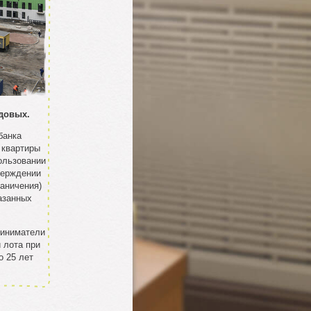
довых.
банка
 квартиры
ользовании
верждении
раничения)
азанных
риниматели
 лота при
о 25 лет