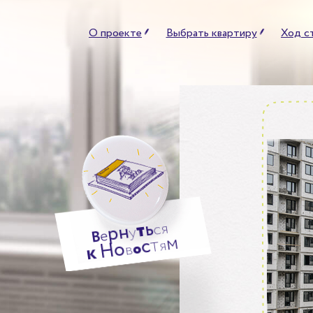
О проекте
Выбрать квартиру
Ход с
ь
т
я
н
с
р
у
е
В
м
т
с
я
о
Н
о
в
к