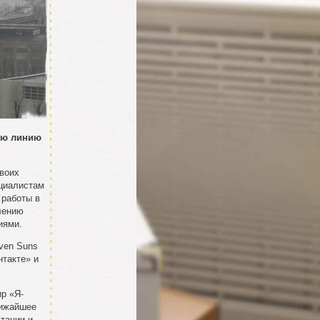
ую линию
воих
ециалистам
 работы в
лению
иями.
ven Suns
нтакте» и
ир «Я-
лижайшее
тации и