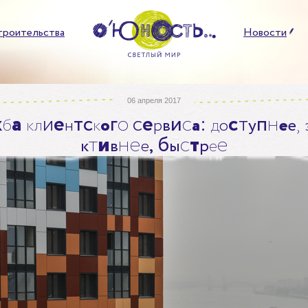
троительства
Новости
06 апреля 2017
ж
а
и
е
т
с
г
о
с
е
и
с
:
с
т
п
н
,
б
к
л
н
к
о
р
в
а
д
о
у
е
е
т
и
н
е
б
с
т
е
к
в
е
,
ы
р
е