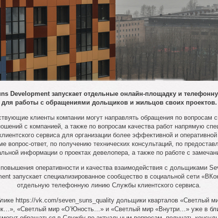
uns Development запускает отдельные онлайн-площадку и телефонн
для работы с обращениями дольщиков и жильцов своих проектов.
ствующие клиенты компании могут направлять обращения по вопросам с
ошений с компанией, а также по вопросам качества работ напрямую сп
лиентского сервиса для организации более эффективной и оперативной
ме вопрос-ответ, по получению технических консультаций, по предостав
альной информации о проектах девелопера, а также по работе с замечан
 повышения оперативности и качества взаимодействия с дольщиками Se
ent запускает специализированное сообщество в социальной сети «ВКо
отдельную телефонную линию Службы клиентского сервиса.
лике https://vk.com/seven_suns_quality дольщики кварталов «Светлый м
к…», «Светлый мир «О’Юность…» и «Светлый мир «Внутри…» уже в б
смогут обращаться в Службу по актуальным вопросам, получать консуль