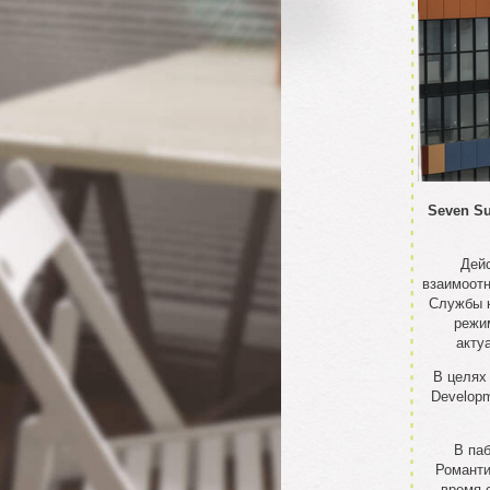
Seven S
Дей
взаимоотн
Службы к
режи
акту
В целях
Developm
В паб
Романти
время 