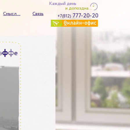
Каждый день
и допоздна...
Смысл...
Связь
777-20-20
+7(812)
ф
ф
э
е