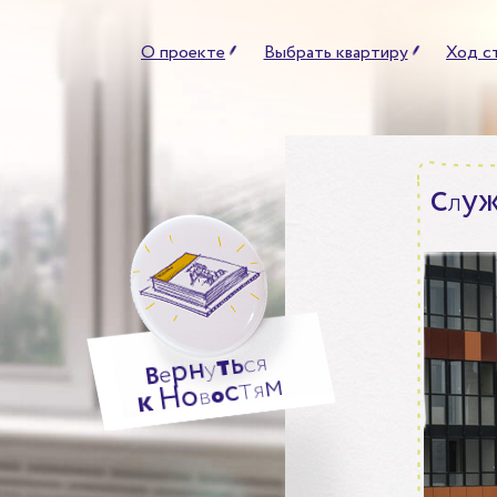
О проекте
Выбрать квартиру
Ход с
у
С
л
ь
т
я
н
с
р
у
е
В
м
т
с
я
о
Н
о
в
к