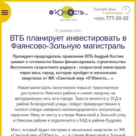
Каждый день
и допоздна...
777-20-20
+7(812)
07 декабря 2016
ВТБ планирует инвестировать в
Фаянсово-Зольную магистраль
Президент-председатель правления ВТБ Андрей Костин
заявил о готовности банка финансировать строительство
Восточного скоростного радиуса - скоростной магистрали
через весь город, которая пройдет в нескольких
кварталах от ЖК «Светлый мир «О’Юность…».
Новая магистраль качественно повысит транспортную
доступность Невского района и снизит нагрузку на
автодорожную сеть юга города. Трасса начнется у ЗСД в
районе Благодатной улицы, пойдет преимущественно в
полосе отвода северного железнодорожного полукольца,
пересечет Неву по мосту в створе Фаянсовой и Зольной улиц
в Невском районе и подключится к КАД в районе Кудрово.
Мост, который будет построен в нескольких кварталах от ЖК
«Светлый мир «О’Юность…» - в створе Фаянсовой и Зольной