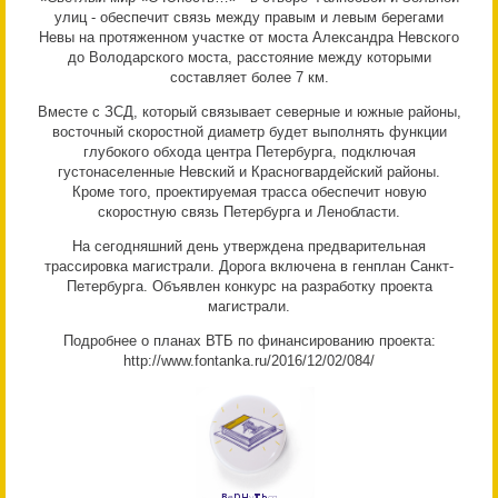
улиц - обеспечит связь между правым и левым берегами
Невы на протяженном участке от моста Александра Невского
до Володарского моста, расстояние между которыми
составляет более 7 км.
Вместе с ЗСД, который связывает северные и южные районы,
восточный скоростной диаметр будет выполнять функции
глубокого обхода центра Петербурга, подключая
густонаселенные Невский и Красногвардейский районы.
Кроме того, проектируемая трасса обеспечит новую
скоростную связь Петербурга и Ленобласти.
На сегодняшний день утверждена предварительная
трассировка магистрали. Дорога включена в генплан Санкт-
Петербурга. Объявлен конкурс на разработку проекта
магистрали.
Подробнее о планах ВТБ по финансированию проекта:
http://www.fontanka.ru/2016/12/02/084/
р
н
т
ь
В
е
у
с
я