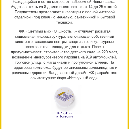
Находящийся в сотне метров от набережной Невы квартал
будет состоять из 8 домов высотностью от 14 до 25 этажей.
Покупателям предлагаются квартиры с полной чистовой
отделкой «под ключ» с мебелью, сантехникой и бытовой
техникой.
ЖК «Светлый мир «О’Юность…» отличает развитая
социальная инфраструктура, включающая собственный
кинотеатр, соседские центры, спортивные и культурные
пространства, площадки для отдыха. Проект
предусматривает строительство детского сада на 220 мест,
возведение многоуровневого паркинга на 919 автомобилей,
торговой улицы с магазинами и прогулочной аллеей. На
территории комплекса будут организованы велосипедные и
роликовые дорожки. Ландшафтный дизайн ЖК разработало
архитектурное бюро «Нескучный сад».
р
н
т
ь
В
е
у
с
я
к
Н
о
с
т
м
в
о
я