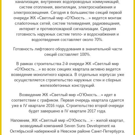
канализации, внутренних водопроводных коммуникаций,
систем отопления, вентиляции, электроснабжения и
электроосвещения. Сегодня в большинстве секций первой
очереди ЖК «Светлый мир «О’Юность…» ведется монтаж
слаботочных сетей, систем телевидения, радиовещания,
интернет и противопожарной сигнализации. Средняя
готовность наружных систем тепло- и водоснабжения и
водоотведения составляет около 70%.
Готовность лифтового оборудования в значительной части
секций составляет 100%.
В рамках строительства 2-й очереди ЖК «Светлый мир
«О’Юность…» во всех секциях квартала активно ведется
возведение монолитного каркаса. В отдельных корпусах уже
осуществляется строительство наружных стен и сборных
железобетонных конструкций.
Возведение ЖК «Светлый мир «О’Юность…» идет в
соответствии с графиком. Первая очередь квартала сдается
уже в IV квартале 2016 года. Строительство второй очереди
будет завершено в IV квартале 2017 года.
Напомним, ЖК «Светлый мир «О’Юность…» - жилой квартал,
возводимый компанией Seven Suns Development на
Октябрьской набережной в Невском районе Санкт-Петербурга.