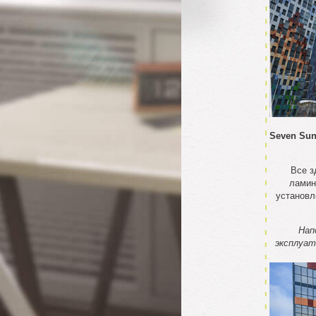
Seven Sun
Все з
ламин
установл
Нап
эксплуат