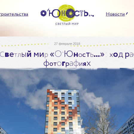
троительства
Новости
27 февраля 2018
в
е
ы
й
м
и
«
О
Ю
н
т
ь
»
:
о
д
р
а
С
т
л
р
’
о
с
…
х
ф
о
г
а
ф
х
о
т
р
и
я