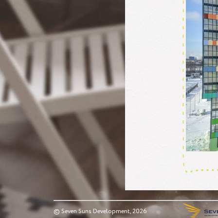
о
е
П
р
к
© Seven Suns Development, 2026