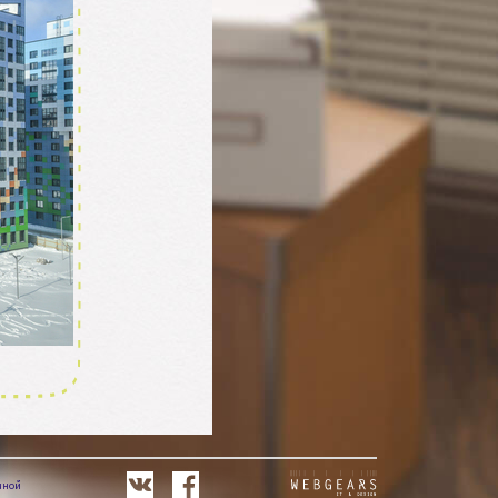
з
д
н
и
с
а
т
а
С
о
а
е
й
чной