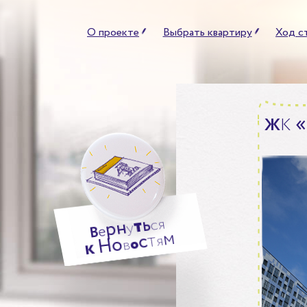
О проекте
Выбрать квартиру
Ход с
«
Ж
К
ь
т
я
н
с
р
у
е
В
м
т
с
я
о
Н
о
в
к