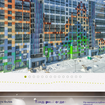
т
к
о
п
а
и
р
е
т
и
а
а
й
м
н
и
П
е
й
н
с
т
н
д
р
н
о
д
е
Т
е
е
ы
й
т
л
Не является публи
офертой