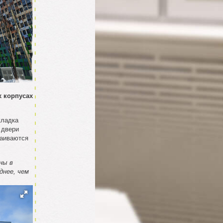
х корпусах
кладка
 двери
раиваются
ны в
днее, чем