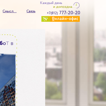
Каждый день
и допоздна...
Смысл...
Связь
777-20-20
+7(812)
т
б
о
в