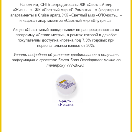
Напомним, СНГБ аккредитованы ЖК «Светлый мир
«Жизнь…», ЖК «Светлый мир «Я-Романтик…» (квартиры и
апартаменты в Cruise apart), ЖК «Светлый мир «О’Юность…»
и квартал апартаментов «Светлый мир «Внутри…».
Акция «Счастливый понедельник» не распространяется на
программу «Легкие метры», в рамках которой в декабре
покупателям доступна ипотека под 7,3% годовых при
первоначальном взносе от 30%.
Узнать подробнее об условиях кредитования и получить
информацию о проектах Seven Suns Development можно по
телефону 777-20-20.
р
н
т
ь
В
е
у
с
я
к
Н
о
с
т
м
в
о
я