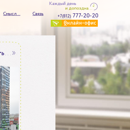
Каждый день
и допоздна...
Смысл...
Связь
777-20-20
+7(812)
…
»
т
ь