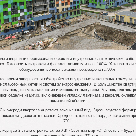
 мы завершили формирование кровли и внутренние сантехнические работ
ах. Готовность витражей и фасадов домов близка к 100%. Установка ли
оборудования во всех секциях произведена на 90%.
щее время завершается обустройство внутренних инженерных коммуникац
е слаботочных сетей и систем электроснабжения. В большинстве кварти
лены входные металлические и межкомнатные двери. Мы продолжаем р
овой отделке квартир, включающей укладку ламината и кафеля, оклейку
помещений обоями.
2-й очереди квартала обретают законченный вид. Здесь ведется форми
 покрытий, дорожек и газонов. Средняя готовность твердых покрытий п
70%.
, корпуса 2 этапа строительства ЖК «Светлый мир «О’Юность…» будут 
эксплуатацию в IV квартале 2017 года.