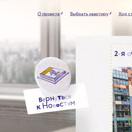
О проекте
Выбрать квартиру
Ход с
я
2
-
о
ь
т
я
н
с
р
у
е
В
м
т
с
я
о
Н
о
в
к