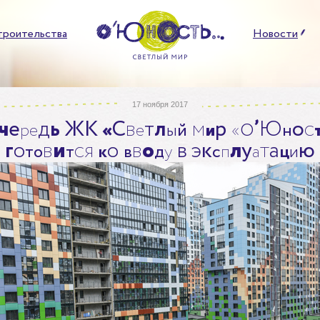
троительства
Новости
17 ноября 2017
ч
е
д
ь
Ж
К
С
в
т
л
м
р
’
Ю
о
с
р
е
«
е
ы
й
и
«
О
н
г
о
в
и
с
я
о
в
о
в
э
к
л
у
т
а
ю
т
о
т
к
в
д
у
с
п
а
ц
и