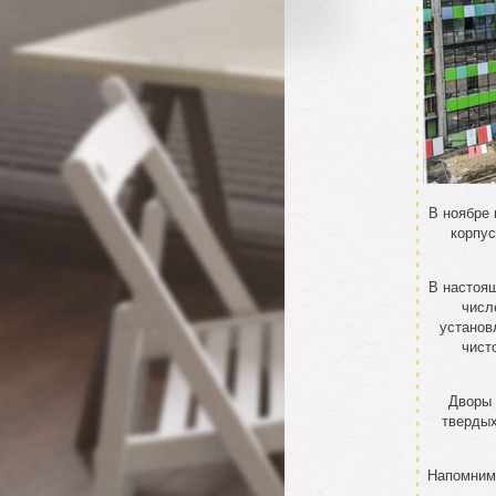
В ноябре
корпус
В настоя
числ
установ
чист
Дворы 
твердых
Напомним