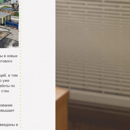
ы в новых
фтового
ий, в том
р уже
аботы по
 стен
рование
ревышает
введены в