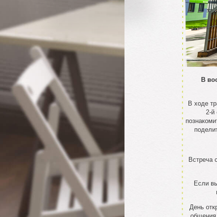
В во
В ходе т
2-й
познакоми
подели
Встреча с
Если вы
День отк
общения,