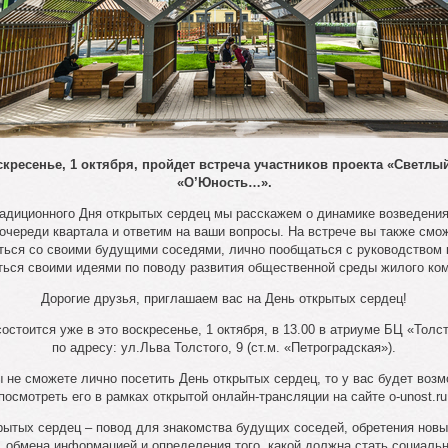
скресенье, 1 октября, пройдет встреча участников проекта «Светлы
«О’Юность…».
радиционного Дня открытых сердец мы расскажем о динамике возведения
 очереди квартала и ответим на ваши вопросы. На встрече вы также смо
ться со своими будущими соседями, лично пообщаться с руководством 
ться своими идеями по поводу развития общественной среды жилого ком
Дорогие друзья, приглашаем вас на День открытых сердец!
остоится уже в это воскресенье, 1 октября, в 13.00 в атриуме БЦ «Толс
по адресу: ул.Льва Толстого, 9 (ст.м. «Петроградская»).
 не сможете лично посетить День открытых сердец, то у вас будет воз
посмотреть его в рамках открытой онлайн-трансляции на сайте o-unost.ru
рытых сердец – повод для знакомства будущих соседей, обретения новы
 обмена информацией и определения того, какой должна стать социаль