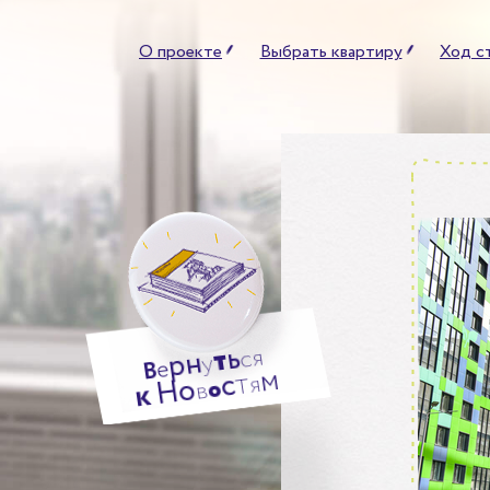
О проекте
Выбрать квартиру
Ход с
ь
т
я
н
с
р
у
е
В
м
т
с
я
о
Н
о
в
к