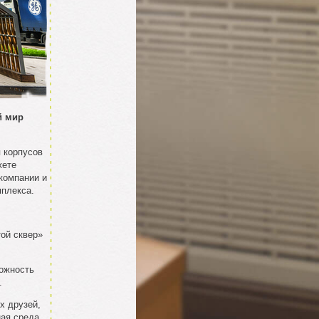
й мир
 корпусов
жете
компании и
плекса.
той сквер»
можность
.
х друзей,
ная среда