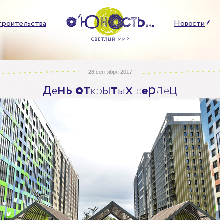
троительства
Новости
28 сентября 2017
н
ь
о
т
ы
т
х
р
д
ц
Д
е
к
р
ы
с
е
е