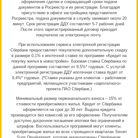
оформления сделки и сокращающий сроки подачи
документов в Росреестр и их регистрации. Благодаря
присутствию в офисе застройщика представителя
Росреестра, подача документов в службу занимает около 20
минут. Срок регистрации ДДУ составляет 5-7 рабочих дней.
После этого зарегистрированный договор приходит
покупателю на электронную почту.
При использовании сервиса электронной регистрации
Сбербанк предоставляет покупателю дополнительную скидку
в размере 0,1% к ипотечной ставке по программе «Кредит на
покупку жилья в новостройке». Базовая ставка Сбербанка по
данной программе составляет от 9,5%* годовых. С услугой
электронной регистрации ДДУ ипотечная ставка будет от
9,4%* годовых. (*Ставки указаны для клиентов – работников
предприятий, являющихся участниками «зарплатного»
проекта ПАО Сбербанк.)
Минимальный размер первоначального взноса – 15% от
стоимости приобретаемого жилья. Кредит от Сбербанка
оформляется на срок до 30 лет. Выдача кредита
производится без комиссий за его оформление. Получателям
доступно досрочное погашение ипотеки без ограничений и
штрафов. Воспользоваться программой могут клиенты,
приобретающие жилье во всех строящихся кварталах Seven
Suns Development, которая аккредитованы Сбербанком.